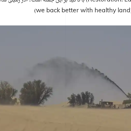
(Restoration. Land. Recovery) با تأکید بر این جمله است: «در ز