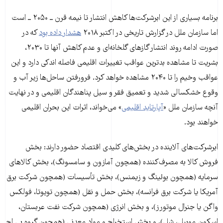
برنامه بسیاری از این ابرشرکت‌ها کاهش انتشار تا نیمه قرن ــ ۲۰۵۰ ــ است
اما سازمان ملل در گزارش تاریخی در اکتبر ۲۰۱۸
هشدار داده بود
که در
صورت ادامه روند انتشار گازهای گلخانه‌ای و عدم کاهش آنها تا ۲۰۳۰،
بشریت تا مشاهده بدترین عواقب تغییرات اقلیمی فاصله اندکی دارد و این
عواقب وخیم را تا ۲۰۴۰ مشاهده خواهد کرد. فرورفتن ساحل‌ها زیر آب و
وقوع خشکسالی شدید و تعمیق فقر و سیل پناهندگان اقلیمی و در نهایت
آنچه سازمان ملل «
آپارتاید اقلیمی
» می‌خواند، اثرات این بحران اقلیمی
خواهند بود.
ابرشرکت‌های آلاینده در بخش‌های کلیدی اقتصاد حضور دارند: بخش
فروش کالا به مصرف‌کننده (همچون آمازون و سامسونگ)، بخش کالاهای
سرمایه (همچون بوئینگ و زیمنس)، بخش تأسیسات (همچون شرکت برق
آمریکا یا شرکت برق فرانسه)، بخش حمل و نقل (همچون تویوتا، فولکس
واگن یا جنرال موتورز)، و بخش انرژی (همچون شرکت نفت عربستان،
اسکون موبیل، شل)، و بخش استخراج و مواد معدنی (همچون گروه بی اچ