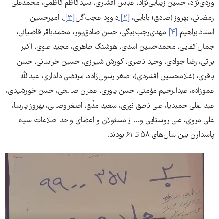
وردی‌نژاد، ‌حسین زیبایی‌نژاد، عباس افشاری، سیدکاظم کاظمی، محمدعلی
رمضانی، بهروز (صادق) بابایی،
[۲]
داوود عجب‌گل
[۳]
، امیرحسین
استاد‌ابراهیم
[۴]
مهدی‌رجب‌بیگی، حسن صادق‌پور، محمدباقر قاضیانی،
جمال کفایی، محمدحسین اسدی، هوشنگ طاهری، مجید علوی، اکبر
براتی، رضا جوادی، وحید ناصری، کورش شیرازی، حسین خراسانی، حسن
باقری، (غلامحسین افشردی)، اصغر رسول‌زاده، مرتضی دلداری، عبدالله
عموزاده، عبدالرحیم مؤمنی، حسن یاوری، عمران صالحی، حسن خورشیدی،
عبدالعلی حمیدیا، علی‌‌ ناطق نوری، سعید مدٍّق، اصغر وصالی، بهروز پارسا،
علی مروی، علی روستایی و... از مسئولان و اعضای واحد اطلاعات سپاه
پاسداران بین سال‌های ۵۸ تا ۶۱ بودند.