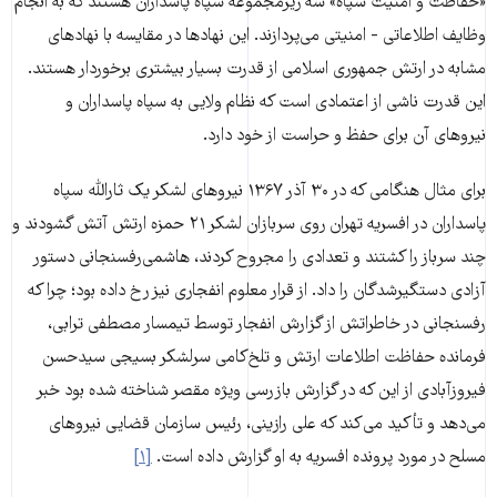
«حفاظت و امنیت سپاه» سه زیرمجموعه سپاه پاسداران هستند که به انجام
وظایف اطلاعاتی - امنیتی می‌پردازند. این نهاد‌ها در مقایسه با نهاد‌های
مشابه در ارتش جمهوری اسلامی از قدرت بسیار بیشتری برخوردار هستند.
این قدرت ناشی از اعتمادی است که نظام ولایی به سپاه پاسداران و
نیروهای آن برای حفظ و حراست از خود دارد.
برای مثال هنگامی که در ۳۰ آذر ۱۳۶۷ نیروهای لشکر یک ثارالله سپاه
پاسداران در افسریه تهران روی سربازان لشکر ۲۱ حمزه ارتش آتش گشودند و
چند سرباز را کشتند و تعدادی را مجروح کردند، هاشمی‌رفسنجانی دستور
آزادی دستگیر‌شدگان را داد. از قرار معلوم انفجاری نیز رخ داده بود؛ چرا که
رفسنجانی در خاطراتش از گزارش انفجار توسط تیمسار مصطفی ترابی،
فرمانده حفاظت اطلاعات ارتش و تلخ‌کامی سرلشکر بسیجی سید‌حسن
فیروزآبادی از این که در گزارش بازرسی ویژه مقصر شناخته شده بود خبر
می‌دهد و تأکید می‌کند که علی رازینی، رئیس سازمان قضایی نیروهای
مسلح در مورد پرونده افسریه به او گزارش داده است.
[۱]