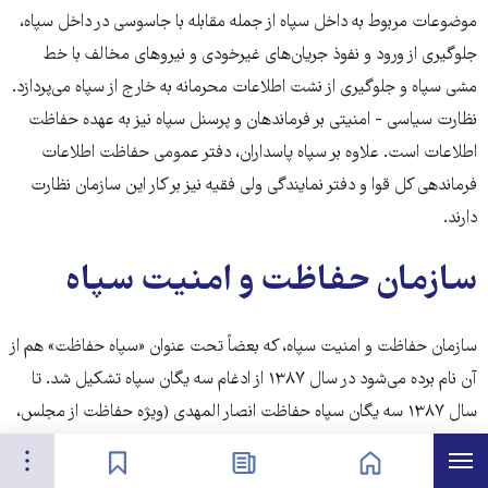
موضوعات مربوط به داخل سپاه از جمله مقابله با جاسوسی در داخل سپاه،
جلوگیری از ورود و نفوذ جریان‌های غیرخودی و نیروهای مخالف با خط
مشی سپاه و جلوگیری از نشت اطلاعات محرمانه به خارج از سپاه می‌پردازد.
نظارت سیاسی - امنیتی بر فرماندهان و پرسنل سپاه نیز به عهده حفاظت
اطلاعات است. علاوه بر سپاه پاسداران، دفتر عمومی حفاظت اطلاعات
فرماندهی کل قوا و دفتر نمایندگی ولی فقیه نیز بر کار این سازمان نظارت
دارند.
سازمان حفاظت و امنیت سپاه
سازمان حفاظت و امنیت سپاه، که بعضاً تحت عنوان «سپاه حفاظت» هم از
آن نام برده می‌شود در سال ۱۳۸۷ از ادغام سه یگان سپاه تشکیل شد. تا
سال ۱۳۸۷ سه یگان سپاه حفاظت انصار المهدی (ویژه حفاظت از مجلس،
شورای نگهبان، نهاد ریاست جمهوری، کابینه، مجمع تشخیص مصلحت،
هرست
تنظیمات
صفحه نخست
اخبار
نشان‌گذاشته‌ها
قوه قضائیه، رئیس جمهور، وزیران ارشد وقت و سابق، فرماندهان ارشد