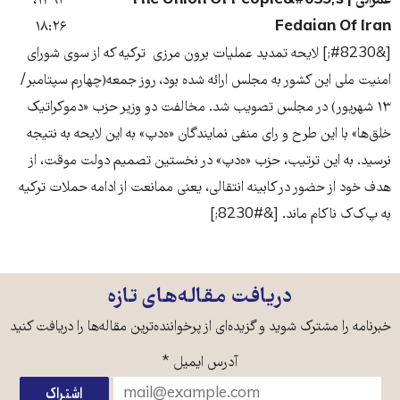
عمرانی | The Union Of People&#039;s
۱۳۹۴،
۱۸:۲۶
Fedaian Of Iran
[&#8230;] لایحه تمدید عملیات برون مرزی ترکیه که از سوی شورای
امنیت ملی این کشور به مجلس ارائه شده بود، روز جمعه(چهارم سپتامبر/
۱۳ شهریور) در مجلس تصویب شد. مخالفت‌ دو وزیر حزب «دموکراتیک
خلق‌ها» با این طرح و رای منفی نمایندگان «ه‌دپ» به این لایحه به نتیجه
نرسید. به این ترتیب، حزب «ه‌دپ» در نخستین تصمیم دولت موقت، از
هدف خود از حضور در کابینه انتقالی، یعنی ممانعت از ادامه حملات ترکیه
به پ‌ک‌ک ناکام ماند. [&#8230;]
دریافت مقاله‌های تازه
خبرنامه را مشترک شوید و گزیده‌ای از پرخواننده‌ترین مقاله‌ها را دریافت کنید
آدرس ایمیل
*