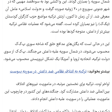
شمال سوریه را بمباران کردند. این واکنشی بود به سوءقصد مهیبی که در
شهر جنوبی سوروچ در ۲۰ ژوئیه صورت گرفت و «دولت اسلامی» عامل آن
معرفی شد. از آن زمان تا کنون، ارتش ترکیه مواضع حزب کارگران کردستان
(پک‌ک) را نیز بمباران کرده است. گفته می‌شود که عملیات نظامی ترکیه
بیش‌تر از داعش، متوجه کردها بوده است.
این در حالی است که یگان‌های مدافع خلق که شاخه سوری پ‌ک‌ک
محسوب می‌شوند، در شمال سوریه علیه داعش می‌جنگند. پ‌ک‌ک از سوی
دولت ترکیه، اتحادیه اروپا و آمریکا یک تشکل تروریستی محسوب می‌شود.
بیشتر بخوانید:
ترکیه به ائتلاف نظامی ضد داعش در سوریه پیوست
اواخر اوت، ترکیه برای نخستین مرتبه، در ماموریت نیروهای ائتلاف
بین‌المللی ضد داعش مشارکت کرد. جنگنده‌های این کشور در چارچوب این
ماموریت عملیاتی را در سوریت علیه داعش انجام دادند.
ترکیه در حال حاضر به دلیل ناکام ماندن مذاکرات ائتلافی، دولتی انتقالی