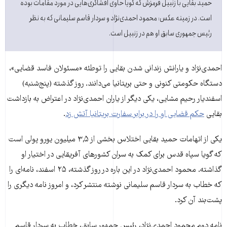
حمید بقایی با زنبیل قرمزش که گویا حاوی افشاگری‌هایی در مورد مقامات بوده
است. در زمینه عکس: محمود احمدی‌نژاد و سردار قاسم سلیمانی که به نظر
رئیس جمهوری سابق او هم در زنبیل است.
احمدی‌نژاد و یارانش زندانی شدن بقایی را توطئه «مسئولان فاسد قضایی»،
دستگاه حکومتی کنونی و حتی بریتانیا می‌دانند. روز گذشته (پنج‌شنبه)
اسفندیار رحیم مشایی، یکی دیگر از یاران احمدی‌نژاد در اعتراض به بازداشت
بقایی
حکم قضایی او را در برابر سفارت بریتانیا آتش زد
.
یکی از اتهامات حمید بقایی اختلاس بخشی از ۳,۵ میلیون یورو پولی است
که گویا سپاه قدس برای کمک به سران کشورهای آفریقایی در اختیار او
گذاشته. محمود احمدی‌نژاد در این باره در روز گذشته، ۲۵ اسفند، نامه‌ای را
که خطاب به سردار قاسم سلیمانی نوشته منتشر کرد، و امروز نامه‌ دیگری را
پشت‌بند آن کرد.
نامه دوم محمود احمدی‌نژاد، رئیس جمهور سابق، خطاب به سردار قاسم