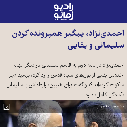
رادیو
زمانه
-
به
احمدی‌نژاد، پیگیر همپرونده کردن
صفحه
سلیمانی و بقایی
اصلی
احمدی‌نژاد در نامه دوم به قاسم سلیمانی بار دیگر اتهام
اختلاس بقایی از پول‌های سپاه قدس را رد کرد، پرسید «چرا
حمید بقایی با زنبیل قرمزش که گویا حاوی افشاگری‌هایی در مورد مقامات بوده
سکوت کرده‌اید؟» و گفت برای «تبیین» رابطه‌اش با سلیمانی
است. در زمینه عکس: محمد احمدی‌نژاد و سردار قاسم سلیمانی که به نظر رئیس
«آمادگی کامل» دارد.
جمهوری سابق او هم در زنبیل است.
مایش
مشخصات تصویر