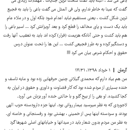
باغی می شد ، البته باید گفت سخت ترین جنایات . مهملات زیادی می
گفت که عینا به خاطر ندارم. ولی فی المثل می گفت باغی را باید به فجیع
ترین شکل کشت ، یعنی مستقیم نباید اعدام شود بلکه اول و در ملاء عام
باید یک دست و پای مخالف را قطع کرد و بعد آویزانش کرد ... اسیر باغی را
هم باید کشت و حتی آنانکه هزیمت (فرار) کرده اند باید به تعقیب آنها رفت
و دستگیر کرده و به طرز فجیعی کشت ... این ها را تحت عنوان درس
حقوق و احکام شرعی بیان می کرد !!!
آرمان
۱ خرداد ۱۳۹۸، ۱۷:۳۱
من هم بیاد دارم که محمدی گیلانی چنین حرفهایی زده بود و مایه تاسف و
خنده بسیاری از مردم شده بود که کار قضاوت و داوری و حقوق در ایران به
کجا کشیده. او بغی را از بیخ گلو و با حالتی خنده آور بزبان می آورد.
لاجوردی که به نظر میرسید بیمار روانی بود. اینها جزء دارودسته حزب الهی
بودند و سردسته اینها پس از خمینی ، بهشتی بود و رفسنجانی و خامنه ای.
به نظر من مردم بدون شعار باید در میدانها و خیابانهای اصلی شهرها گرد