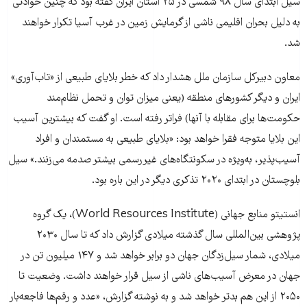
سیل ابتدای سال ۹۸ شمسی در ۲۵ استان ایران گفته بود که چنین حوادثی
به دلیل بحران اقلیمی ناشی از گرمایش زمین در غرب آسیا تکرار خواهند
شد.
معاون دبیرکل سازمان ملل هشدار داد که خطر بلایای طبیعی از «تاب‌آوری»
ایران و دیگر کشورهای منطقه (یعنی میزان توان و تحمل نظام‌مند
حکومت‌ها برای مقابله با آنها) فراتر رفته است. او گفت که بیشترین آسیب
این بلایا متوجه فقرا خواهد بود: «بلایای طبیعی به مستمندان و افراد
آسیب‌پذیر، به‌ویژه در سکونتگاه‌های غیررسمی بیشتر صدمه می‌زنند.» سیل
بلوچستان در ابتدای ۲۰۲۰ تذکری دیگر در این باره بود.
انستیتو منابع جهانی (World Resources Institute)، یک گروه
پژوهشی بین‌المللی سال گذشته میلادی گزارش داد که تا سال ۲۰۳۰
میلادی، شمار سیل‌زدگان جهان دو برابر خواهد شد و ۱۴۷ میلیون تن در
جهان در معرض آسیب‌های ناشی از سیل قرار خواهند داشت. وضعیت تا
۲۰۵۰ از این هم بدتر خواهد شد و به نوشته گزارش، «عدد و رقم‌ها فاجعه‌بار