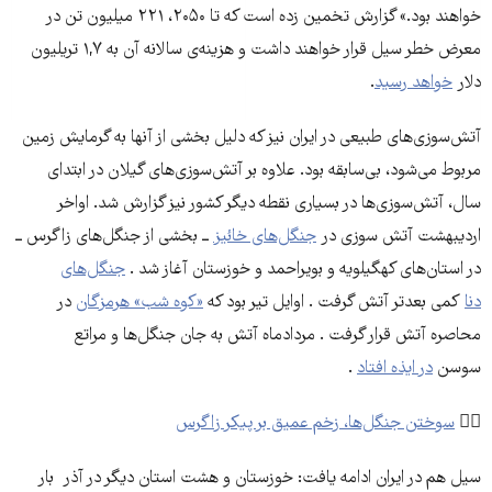
خواهند بود.» گزارش تخمین زده است که تا ۲۰۵۰، ۲۲۱ میلیون تن در
معرض خطر سیل قرار خواهند داشت و هزینه‌ی سالانه آن به ۱,۷ تریلیون
دلار
خواهد رسید
.
آتش‌سوزی‌های طبیعی در ایران نیز که دلیل بخشی از آنها به گرمایش زمین
مربوط می‌شود، بی‌سابقه بود. علاوه بر آتش‌سوزی‌های گیلان در ابتدای
سال، آتش‌سوزی‌ها در بسیاری نقطه دیگر کشور نیز گزارش شد. اواخر
اردیبهشت آتش سوزی در
جنگل‌های خائیز
ــ بخشی از جنگل‌های زاگرس ــ
در استان‌های کهگیلویه و بویراحمد و خوزستان آغاز شد .
جنگل‌های
دنا
کمی بعدتر آتش گرفت . اوایل تیر بود که
«کوه شب» هرمزگان
در
محاصره آتش قرار گرفت . مردادماه آتش به جان جنگل‌ها و مراتع
سوسن
در ایذه افتاد
.
👈🏽
سوختن جنگل‌ها، زخم عمیق بر پیکر زاگرس
سیل هم در ایران ادامه یافت: خوزستان و هشت استان دیگر در آذر بار