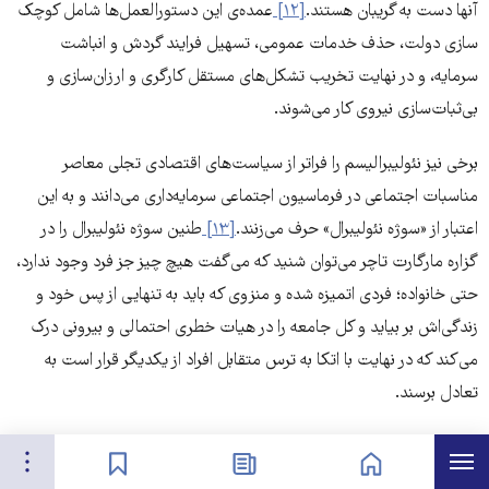
آنها دست به گریبان هستند.
[۱۲]
عمده‌ی این دستور‌العمل‌ها شامل کوچک
سازی دولت، حذف خدمات عمومی، تسهیل فرایند گردش و انباشت
سرمایه، و در نهایت تخریب تشکل‌های مستقل کارگری و ارزان‌سازی و
بی‌ثبات‌سازی نیروی کار می‌شوند.
برخی نیز نئولیبرالیسم را فراتر از سیاست‌های اقتصادی تجلی معاصر
مناسبات اجتماعی در فرماسیون اجتماعی سرمایه‌داری می‌دانند و به این
اعتبار از «سوژه نئولیبرال» حرف می‌زنند.
[۱۳]
طنین سوژه نئولیبرال را در
گزاره مارگارت تاچر می‌توان شنید که می‌گفت هیچ چیز جز فرد وجود ندارد،
حتی خانواده؛ فردی اتمیزه شده و منزوی که باید به تنهایی از پس خود و
زندگی‌اش بر بیاید و کل جامعه را در هیات خطری احتمالی و بیرونی درک
می‌کند که در نهایت با اتکا به ترس متقابل افراد از یکدیگر قرار است به
تعادل برسند.
در مقابل برخی نیز بر تاریخمندی و مکانمندی نئولیبرالیسم تاکید کرده‌اند، و
هرست
تنظیمات
صفحه نخست
اخبار
نشان‌گذاشته‌ها
با اشاره به برخی از مولفه‌های غایب نئولیبرالیسم در ایران، استفاده از این