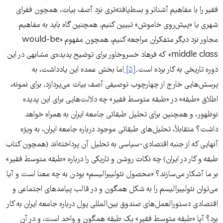
فقیر را با مفاهیم آشناتر و بسط‌یافته‌تری نزد آصف بیات، همچون فقرای
شهری یا «پیش‌روی خاموش» تبیین کنیم. همچنین گاه باید به مفاهیم
مجاور نزد دیگر متفکران مراجعه کنیم، همچون مفهوم «would-be
middle class» که فرهاد خسروخاور برای توضیح پدیده‌ی مشابهی در این
دوره تاریخی به کار برده است.
[۵]
اما بخش عمده این یادداشت، به
پرسش‌هایی خارج از چهارچوب توصیفی آصف بیات می‌پردازد. برای نمونه،
اطلاق «طبقه» در «طبقه متوسط فقیر» چه دلالت‌هایی برای این پدیده
نوظهور، و همچنین برای تحلیل طبقاتی جامعه ایران به همراه خواهد
داشت؟ متقابلاً، تحلیل‌های طبقاتی موجود درباره جامعه ایران، به ویژه
آنهایی که از جنبه اقتصادی-سیاسی به تحلیل آن پرداخته‌اند (همچون کتاب
طبقه و کار در ایران) چه نکات روشن و تاریکی را درباره «طبقه متوسط فقیر»
بر ما آشکار می‌سازند؟ «محصول نئولیبرالیسم» بودن به چه معنا است و آیا
می‌توان نئولیبرالیسم را به شکل همگون و در قالب پیامدهای اجتماعی و
اقتصادی دستورالعمل‌های صندوق بین‌المللی پول درباره جامعه ایران به کار
برد؟ آیا «طبقه متوسط فقیر» یک طبقه همگون و واحد است، و در آن