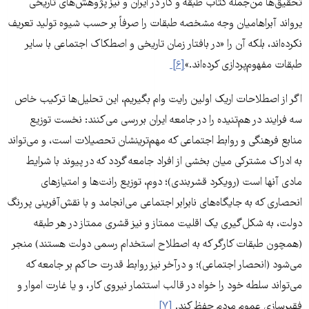
تحقیق‌ها من‌جمله کتاب طبقه و کار در ایران و نیز پژوهش‌های تاریخی
یرواند آبراهامیان وجه مشخصه طبقات را صرفاً بر حسب شیوه تولید تعریف
نکرده‌اند، بلکه آن را «در بافتار زمان تاریخی و اصطکاک اجتماعی با سایر
طبقات مفهوم‌پردازی کرده‌اند.»
[۶]
اگر از اصطلاحات اریک اولین رایت وام بگیریم، این تحلیل‌‌ها ترکیب خاص
سه فرایند در هم‌تنیده را در جامعه ایران بررسی می‌کنند: نخست توزیع
منابع فرهنگی و روابط اجتماعی که مهم‌ترینشان تحصیلات است، و می‌تواند
به ادراک مشترکی میان بخشی از افراد جامعه گردد که در پیوند با شرایط
مادی آنها است (رویکرد قشربندی)؛ دوم، توزیع رانت‌ها و امتیازهای
انحصاری که به جایگاه‌های نابرابر اجتماعی می‌انجامد و با نقش‌آفرینی پررنگ
دولت، به شکل‌گیری یک اقلیت ممتاز و نیز قشری ممتاز در هر طبقه
(همچون طبقات کارگر که به اصطلاح استخدام رسمی دولت هستند) منجر
می‌شود (انحصار اجتماعی)؛ و درآخر نیز روابط قدرت حاکم بر جامعه که
می‌تواند سلطه خود را خواه در قالب استثمار نیروی کار، و یا غارت اموار و
فقیرسازی عموم مردم حفظ کند.
[۷]