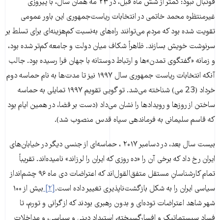
فوتبال نبود: کمتر از شش ماه قبل، در ۲۳ مه همان سال، با پیروزی
غیرمنتظره محمد خاتمی در انتخابات ریاست‌جمهوری این باور عمومی
تقویت شده بود که مردم می‌توانند راه‌های به‌نسبت کم‌هزینه‌ای برای تسلط بر
سرنوشت خویش بسازند. ظاهراً شکاف میان دولت و جامعه کم‌تر شده بود،
و زمانه «گفتگوی تمدن‌»ها و ارتباط دوستانه با جهان فرا رسیده بود. جالب
آنکه انتخابات ریاست جمهوری سال ۱۹۹۷ نیز تا مدت‌ها به نام حماسه دوم
خرداد (23 می) شناخته می‌شد. تو گویی تقویم ۱۹۹۷ تمایلی به حماسه
ساختن از روزها و رویدادها را نشان می‌داد (دست بر قضا، در همین ایام بود
که قاسم سلیمانی به فرماندهی سپاه قدس منصوب شد).
بیست سال بعد، در دسامبر ۲۰۱۷ ، حماسه‌ای از جنسی دیگر در خیابان‌های
ایران رخ داد که برخی آن را «ده روزی که ایران را لرزاند» نامیده‌اند. تقریباً
تمام کارشناسانِ مستقل متفق‌القول‌اند که اعتراضات دی ماه ۹۶ چشم‌انداز
سیاسی ایران را به شکل بازگشت‌ناپذیری تغییر داده است.
[۲]
بیش از ۱۰۰
شهر شاهد اعتراضات توده‌ای و بدون رهبری بودند که از گرانی و تورم، تا
فساد سیستماتیک و افسارگسیخته، استبداد دینی و سیاسی، و مداخلات