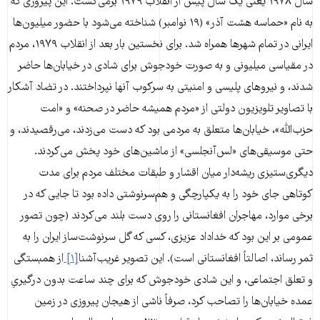
سال ۱۹۷۸ یعنی یک سال پیش از انقلاب ۱۹۷۹ برمی‌گشت. این پیروزی که
به نام «حماسه هشت آذر» (۱۹ نوامبر) شناخته می‌شود با حضور میلیون‌ها
ایرانی در تمام شهرها همراه شد. برای نخستین بار بعد از انقلاب ۱۹۷۹، مردم
در مقیاسی میلیونی و به صورت خودجوش برای شادی در خیابان‌ها حاضر
شدند، و نیروهای پلیسی و امنیتی به سرکوب آنها نپرداختند. در تضاد آشکار
با تصاویر تلویزیون دولتی از «مردم همیشه حاضر در صحنه» و «امت
حزب‌الله»، خیابان‌ها متعلق به مردمی بود که دست‌ می‌زدند، می‌رقصیدند، و
حتی موسیقی‌های «لس‌آنجلسی» از ماشین‌های خود پخش می‌کردند.
دیگری‌ستیزی ریشه‌دار میان اقشار و طبقات مختلف مردم برای مدت
کوتاهی جای خود را به یکپارچگی و هم‌سرنوشتی داده بود تا جایی که در
برخی موارد، مهاجران افغانستانی را روی دست بلند می‌کردند (چون تصور
عمومی بر این بود که خداداد عزیزی، کسی که گل سرنوشت‌ساز ایران را به
ثمر رساند، اصالتاً افغانستانی است). این تصویر غریب‌آشنا
[۱]
از همبستگی
و تعلق اجتماعی، و این شادی خودجوش که برای چند ساعت بدون درگیریِ
عمده خیابان‌ها را تصاحب کرد، صرفاً ناشی از هیجان پیروزی در زمین